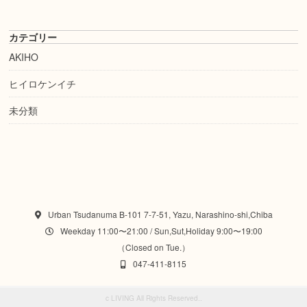
カテゴリー
AKIHO
ヒイロケンイチ
未分類
Urban Tsudanuma B-101 7-7-51, Yazu, Narashino-shi,Chiba
Weekday 11:00〜21:00 / Sun,Sut,Holiday 9:00〜19:00
（Closed on Tue.）
047-411-8115
c
LIVING All Rights Reserved.
.