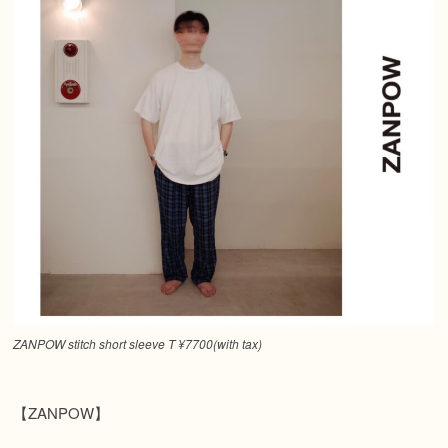
ZANPOW stitch short sleeve T ¥7700(with tax)
【ZANPOW】