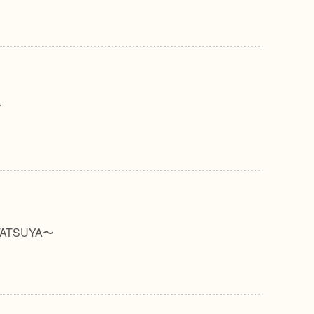
ド
ATSUYA〜