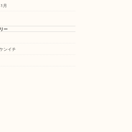
年1月
リー
ケンイチ