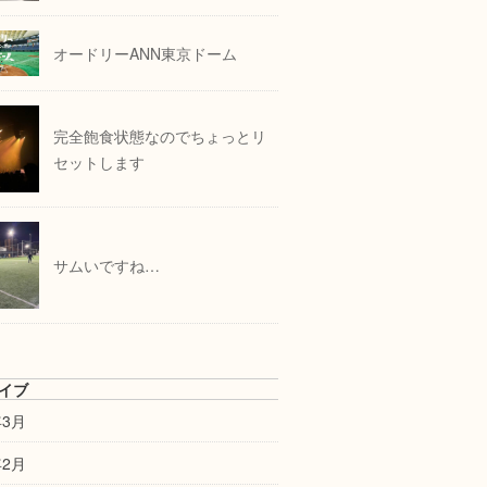
オードリーANN東京ドーム
完全飽食状態なのでちょっとリ
セットします
サムいですね…
イブ
年3月
年2月