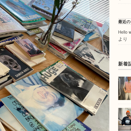
最近の
Hello w
より
新着