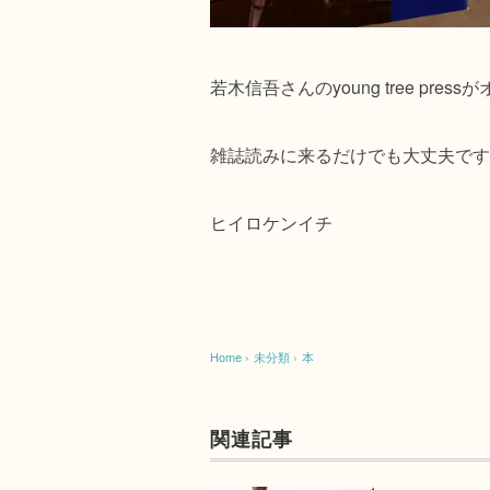
若木信吾さんのyoung tree pres
雑誌読みに来るだけでも大丈夫です
ヒイロケンイチ
Home
›
未分類
›
本
関連記事